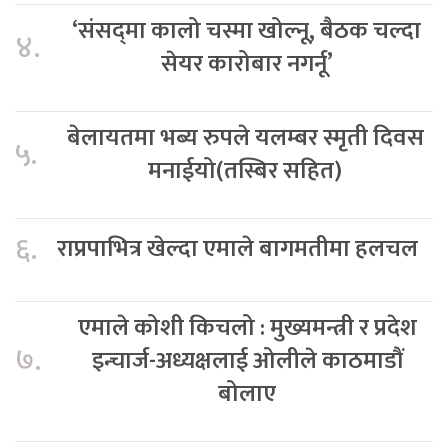
‘संसद्‍मा कालो चस्मा खोल्नू, बैठक चल्दा
४.
सेयर कारोबार नगर्नू’
बेलायतमा भब्य रुपले यलम्बर स्मृती दिवस
५.
मनाईयो(तस्बिर सहित)
६.
राप्रपाभित्र खेल्दा एमाले बागमतीमा हलचल
एमाले कोशी किचलो : मुख्यमन्त्री र प्रदेश
७.
इन्चार्ज-अध्यक्षलाई ओलीले काठमाडौं
बोलाए