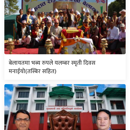
बेलायतमा भब्य रुपले यलम्बर स्मृती दिवस
मनाईयो(तस्बिर सहित)