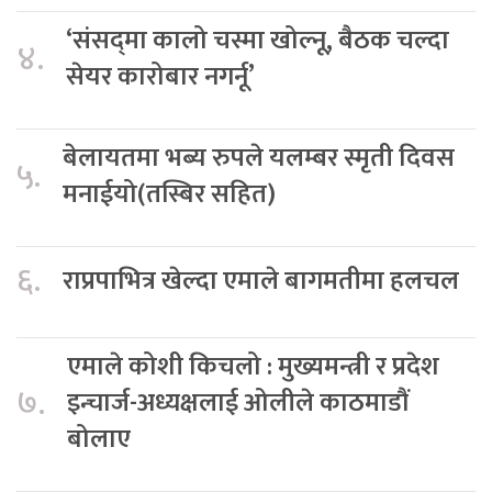
‘संसद्‍मा कालो चस्मा खोल्नू, बैठक चल्दा
४.
सेयर कारोबार नगर्नू’
बेलायतमा भब्य रुपले यलम्बर स्मृती दिवस
५.
मनाईयो(तस्बिर सहित)
६.
राप्रपाभित्र खेल्दा एमाले बागमतीमा हलचल
एमाले कोशी किचलो : मुख्यमन्त्री र प्रदेश
७.
इन्चार्ज-अध्यक्षलाई ओलीले काठमाडौं
बोलाए