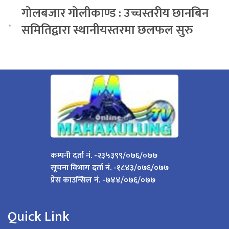
गोलबजार गोलीकाण्ड : उच्चस्तरीय छानबिन
.
समितिद्वारा स्थानीयस्तरमा छलफल सुरु
कम्पनी दर्ता नं. -२३५३९९/०७६/०७७
सूचना विभाग दर्ता नं. -१८४३/०७६/०७७
प्रेस काउन्सिल नं. -७४४/०७६/०७७
Quick Link