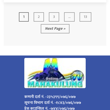
1
2
3
...
13
Next Page »
कम्पनी दर्ता नं. -२३५३९९/०७६/०७७
सूचना विभाग दर्ता नं. -१८४३/०७६/०७७
प्रेस काउन्सिल नं. -७४४/०७६/०७७