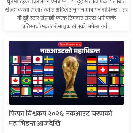
धुनमा रहेका किलियन एमबाप्पे । यी दुई खेलाडी एकै टोलीबाट
खेल्दा कस्तो होला? त्यो त अहिले अनुमान मात्र गर्न सकिन्छ । तर
यी दुई स्टार खेलाडी फरक टिमबाट खेल्दा भने पक्कै
प्रतिस्पर्धात्मक र रोमाञ्चक खेलको अपेक्षा गर्न…
फिफा विश्वकप २०२६: नकआउट चरणको
महाभिडन्त आजदेखि