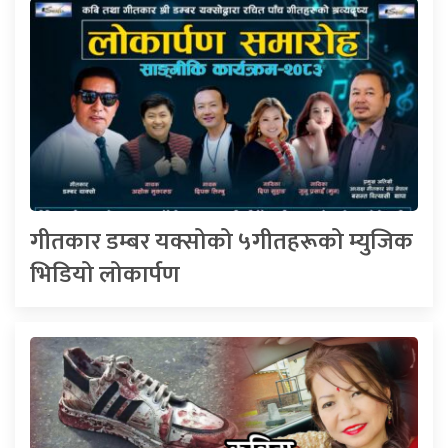
गीतकार डम्बर यक्सोको ५गीतहरूको म्युजिक
भिडियो लोकार्पण