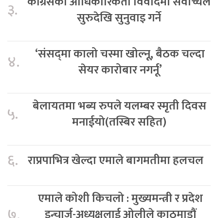
कांग्रेसको आधिकारिकता विवादमा सर्वोच्चले
३.
सुरुदेखि सुनुवाइ गर्ने
‘संसद्‍मा कालो चस्मा खोल्नू, बैठक चल्दा
४.
सेयर कारोबार नगर्नू’
बेलायतमा भब्य रुपले यलम्बर स्मृती दिवस
५.
मनाईयो(तस्बिर सहित)
६.
राप्रपाभित्र खेल्दा एमाले बागमतीमा हलचल
एमाले कोशी किचलो : मुख्यमन्त्री र प्रदेश
७.
इन्चार्ज-अध्यक्षलाई ओलीले काठमाडौं