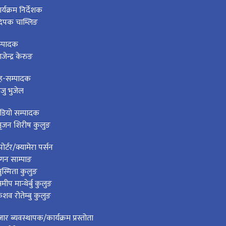
र्यक्रम निर्देशक
िपक चाम्लिङ
म्पादक
ाजेन्द्र केरुङ
ह-सम्पादक
ेजु भुजेल
डियो सम्पादक
ृजन शिरीष कुलुङ
पोर्टर/क्यामेरा पर्सन
ेगन साम्पाङ
ुस्मिता कुलुङ
मीप मान्थेर्बु कुलुङ
ेशव रोतेम्बु कुलुङ
ार ब्यवस्थापक/कार्यक्रम प्रस्तोता