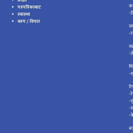
शिक्षा
का
पत्रपत्रिकाबाट
-द
स्वास्थ्य
ब्लग / विचार
स
-र
स
-त
भि
-स
रि
-र
-स
-स
-क
बज