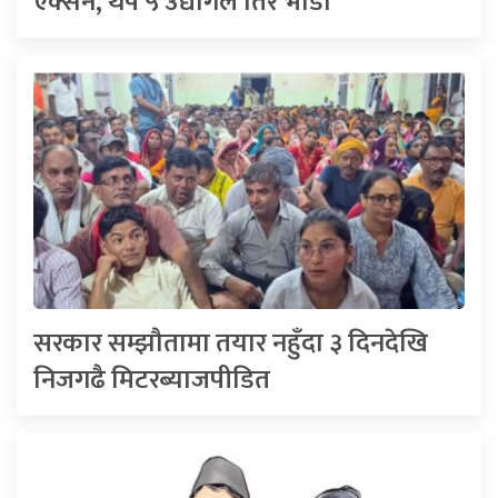
एक्सन, थप ५ उद्योगले तिरे भाडा
सरकार सम्झौतामा तयार नहुँदा ३ दिनदेखि
निजगढै मिटरब्याजपीडित