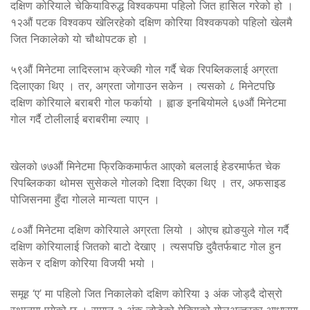
दक्षिण कोरियाले चेकियाविरुद्ध विश्वकपमा पहिलो जित हासिल गरेको हो ।
१२औं पटक विश्वकप खेलिरहेको दक्षिण कोरिया विश्वकपको पहिलो खेलमै
जित निकालेको यो चौथोपटक हो ।
५९औं मिनेटमा लादिस्लाभ क्रेज्की गोल गर्दै चेक रिपब्लिकलाई अग्रता
दिलाएका थिए । तर, अग्रता जोगाउन सकेन । त्यसको ८ मिनेटपछि
दक्षिण कोरियाले बराबरी गोल फर्कायो । ह्वाङ इनबियोमले ६७औं मिनेटमा
गोल गर्दै टोलीलाई बराबरीमा ल्याए ।
खेलको ७७औं मिनेटमा फ्रिकिकमार्फत आएको बललाई हेडरमार्फत चेक
रिपब्लिकका थोमस सुसेकले गोलको दिशा दिएका थिए । तर, अफसाइड
पोजिसनमा हुँदा गोलले मान्यता पाएन ।
८०औं मिनेटमा दक्षिण कोरियाले अग्रता लियो । ओएच ह्योङयुले गोल गर्दै
दक्षिण कोरियालाई जितको बाटो देखाए । त्यसपछि दुवैतर्फबाट गोल हुन
सकेन र दक्षिण कोरिया विजयी भयो ।
समूह ‘ए’ मा पहिलो जित निकालेको दक्षिण कोरिया ३ अंक जोड्दै दोस्रो
स्थानमा पुगेको छ । समान ३ अंक जोडेको मेक्सिको गोलअन्तरका आधारमा