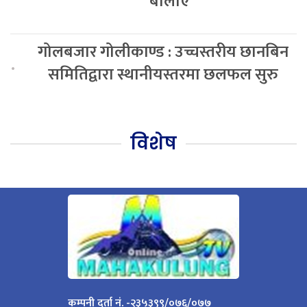
बोलाए
गोलबजार गोलीकाण्ड : उच्चस्तरीय छानबिन
.
समितिद्वारा स्थानीयस्तरमा छलफल सुरु
विशेष
कम्पनी दर्ता नं. -२३५३९९/०७६/०७७