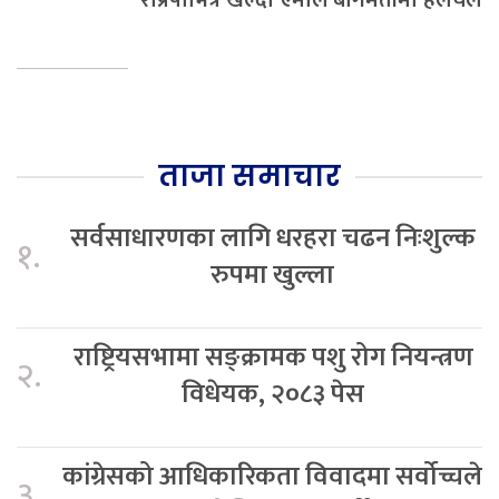
राप्रपाभित्र खेल्दा एमाले बागमतीमा हलचल
ताजा समाचार
सर्वसाधारणका लागि धरहरा चढन निःशुल्क
१.
रुपमा खुल्ला
राष्ट्रियसभामा सङ्क्रामक पशु रोग नियन्त्रण
२.
विधेयक, २०८३ पेस
कांग्रेसको आधिकारिकता विवादमा सर्वोच्चले
३.