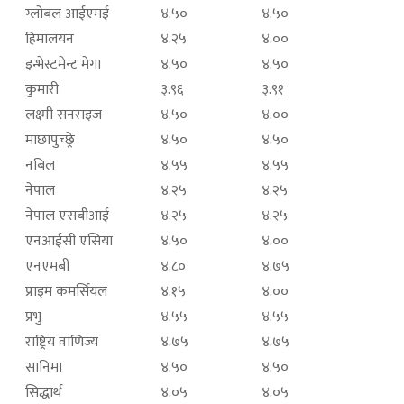
ग्लोबल आईएमई
४.५०
४.५०
हिमालयन
४.२५
४.००
इन्भेस्टमेन्ट मेगा
४.५०
४.५०
कुमारी
३.९६
३.९१
लक्ष्मी सनराइज
४.५०
४.००
माछापुच्छ्रे
४.५०
४.५०
नबिल
४.५५
४.५५
नेपाल
४.२५
४.२५
नेपाल एसबीआई
४.२५
४.२५
एनआईसी एसिया
४.५०
४.००
एनएमबी
४.८०
४.७५
प्राइम कमर्सियल
४.१५
४.००
प्रभु
४.५५
४.५५
राष्ट्रिय वाणिज्य
४.७५
४.७५
सानिमा
४.५०
४.५०
सिद्धार्थ
४.०५
४.०५