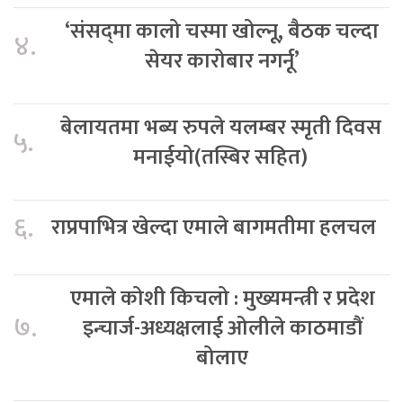
‘संसद्‍मा कालो चस्मा खोल्नू, बैठक चल्दा
४.
सेयर कारोबार नगर्नू’
बेलायतमा भब्य रुपले यलम्बर स्मृती दिवस
५.
मनाईयो(तस्बिर सहित)
६.
राप्रपाभित्र खेल्दा एमाले बागमतीमा हलचल
एमाले कोशी किचलो : मुख्यमन्त्री र प्रदेश
७.
इन्चार्ज-अध्यक्षलाई ओलीले काठमाडौं
बोलाए